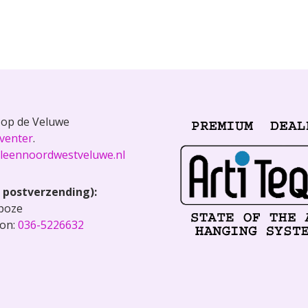
s op de Veluwe
venter
.
tleennoordwestveluwe.nl
r postverzending):
Xpoze
oon:
036-5226632