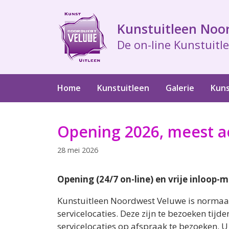
Ga
naar
Kunstuitleen Noo
de
De on-line Kunstuitle
inhoud
Home
Kunstuitleen
Galerie
Kuns
Opening 2026, meest ac
28 mei 2026
Opening (24/7 on-line) en vrije inloop-
Kunstuitleen Noordwest Veluwe is normaal 
servicelocaties. Deze zijn te bezoeken tijd
servicelocaties op afspraak te bezoeken. U