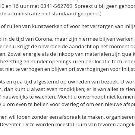
0 en 16 uur met 0341-562769. Spreekt u bij geen gehoo
s de administratie niet standaard geopend.)
of ruilen van kunstwerken of voor het verzorgen van inlij
in de tijd van Corona, maar zijn hiermee blijven werken,
 en u krijgt de onverdeelde aandacht op het moment dat
n. Zowel energie als de inkoop van materialen zijn qua k
ezetting en minder openings-uren per locatie toch ieder
t niet te verhogen en blijven prijsverhogingen voor inlijs
lots en qua tijd afgestemd op uw reden van bezoek. U word
jn, dan kunt u alvast even rondkijken; er is van alles te z
 of nauwelijks te wachten. Mocht u onverhoopt niet kunne
we u om even te bellen voor overleg of om een nieuwe afsp
nnen wil lopen zonder een afspraak te maken, organiseren 
 Deventer. Deze worden meestal ruim van tevoren aangek