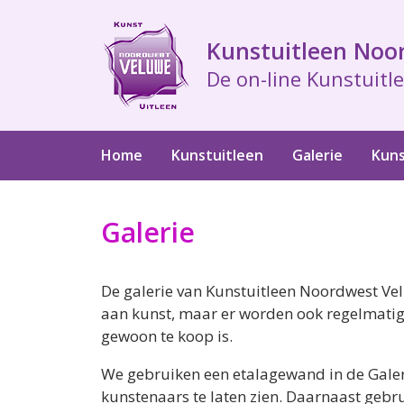
Ga
naar
Kunstuitleen Noo
de
De on-line Kunstuitle
inhoud
Home
Kunstuitleen
Galerie
Kuns
Galerie
De galerie van Kunstuitleen Noordwest Ve
aan kunst, maar er worden ook regelmatig k
gewoon te koop is.
We gebruiken een etalagewand in de Galer
kunstenaars te laten zien. Daarnaast geb